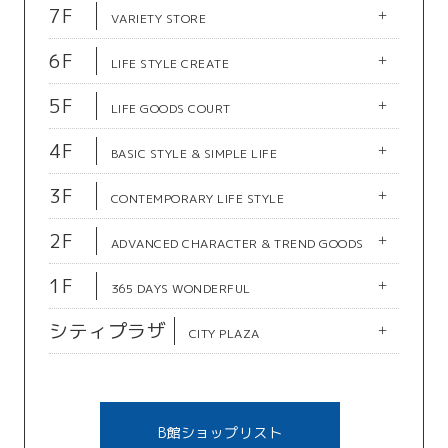
フロア図
7F
+
豊田しごと未来共創拠点
P-BASE LAB
VARIETY STORE
公共＆サービス＆教室
A館1F
A館1F
JOBｓ SQUARE
A館6F
A館6F
T-マルシェ
魚錠
フロア図
公共＆サービス＆教室
6F
+
セルフカフェ
Photo House Merci
LIFE STYLE CREATE
公共＆サービス＆教室
食品＆テイクアウト
食品＆テイクアウト
B館11F
B館11F
フロア図
カフェ＆レストラン
公共＆サービス＆教室
5F
+
個室×創作串揚げ 富士屋
安福本店
LIFE GOODS COURT
B館9F
B館9F
フロア図
カフェ＆レストラン
カフェ＆レストラン
4F
+
スバカマナ
三代目ふらり寿司＆お台所
BASIC STYLE & SIMPLE LIFE
ふらり
A館3F
A館3F
B館8F
B館8F
フロア図
カフェ＆レストラン
3F
A館8F
A館8F
+
クールカレアン
アンタイトル
T-FOOD STADIUM
洋食＆CAFEのことこと屋
CONTEMPORARY LIFE STYLE
カフェ＆レストラン
モーリーファンタジー
ミュージックショップリバ
B館7F
B館7F
フロア図
レディス
レディス
カフェ＆レストラン
カフェ＆レストラン
ー
2F
A館7F
A館7F
+
ガチャガチャの森
ダイソー・スタンダードプ
ADVANCED CHARACTER & TREND GOODS
カルチャー
A館1F
A館1F
豊田加茂旅券コーナー
豊田市駅西口サービスセン
ロダクツ・スリーピー
カルチャー
B館6F
B館6F
お肉の専門店スギモト
おあじお
フロア図
カルチャー
ター
1F
+
unico loom（ウニコルー
私の部屋
365 DAYS WONDERFUL
公共＆サービス＆教室
雑貨インテリア
食品＆テイクアウト
食品＆テイクアウト
ム）
公共＆サービス＆教室
B館5F
B館5F
フロア図
雑貨インテリア
シティプラザ
+
トレカプラザ55
ロケッツ
CITY PLAZA
雑貨インテリア
B館4F
フロア図
カルチャー
メンズ＆アウトドア
B館9F
B館9F
無印良品
ふうみ屋麻辣湯
ふうみ屋小籠包
A館3F
A館3F
B館3F
B館3F
B館8F
B館8F
雑貨インテリア
マライカ ニット ファクト
カリノ
占い館 ジュピター
カフェ ダウニー
ツクモ食堂
パパディマリー
カフェ＆レストラン
B館ショップリスト
A館8F
A館8F
リー
B館2F
B館2F