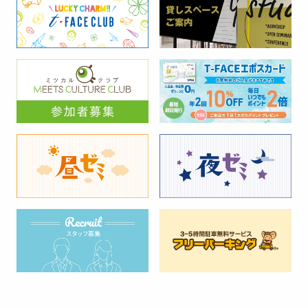
アフタヌーンティー・リビ
ハリーズストア ザ・ベーシ
カフェ＆レストラン
公共＆サービス＆教室
A館1F
A館1F
ング
ック
蛸家くるり
ときわ精米所
雑貨インテリア
ファミリーファッション
食品＆テイクアウト
食品＆テイクアウト
B館2F
A館1F
A館1F
ファミリーマート
おばんざいママ
SUBWAY
公共＆サービス＆教室
食品＆テイクアウト
食品＆テイクアウト