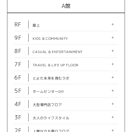
A館
RF
+
屋上
フロア図
9F
+
KIDS & COMMUNITY
フロア図
8F
+
CASUAL & ENTERTAINMENT
フロア図
7F
+
TRAVEL & LIFE UP FLOOR
フロア図
6F
+
とよた未来を育むラボ
A館RF
フロア図
5F
+
豊田コミュニティスペース
ホームセンターDIY
ザ・プレミアムビアガーデ
A館9F
A館9F
フロア図
ン豊田
4F
+
豊田市就労支援室
豊田市女性しごとテラス
大型専門店フロア
（カプチーノ）
カフェ＆レストラン
A館8F
A館8F
フロア図
公共＆サービス＆教室
3F
+
セイハ英語学院
七田式 豊田駅前教室
大人のライフスタイル
公共＆サービス＆教室
A館7F
A館7F
フロア図
公共＆サービス＆教室
公共＆サービス＆教室
2F
+
JTB
T-FACEエポスカードセン
上質な立ち寄りフロア