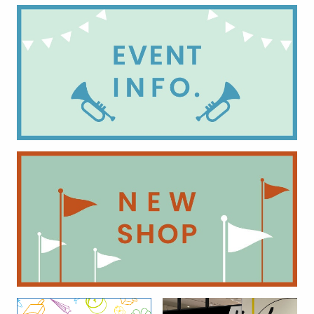
レディス
カルチャー
index
マミーズ
カルチャー
ヘルス＆ビューティー
レディス
A館1F
A館1F
B館1F
グリーン・グルメ
わくわく広場
レディス
レディス
B館6F
マツモトキヨシ
食品＆テイクアウト
食品＆テイクアウト
ラーゴム
ヘルス＆ビューティー
カルチャー
A館3F
A館3F
B館3F
B館3F
ラフィネ
ハウス オブ ローゼ
ハリーズストア バイ ブラ
カジュアルウェア バザール
B館2F
B館2F
ウニーズ
アミ
アンシャンテルル
ステッピ
ヘルス＆ビューティー
ヘルス＆ビューティー
A館1F
A館1F
ファミリーファッション
ファミリーファッション
ビアードパパ
京美
レディス
靴＆かばん
食品＆テイクアウト
食品＆テイクアウト
A館3F
A館3F
挙母珈琲
ママのリフォーム
B館2F
B館2F