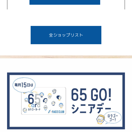
靴＆かばん
カルチャー
カフェ＆レストラン
カフェ＆レストラン
カフェ＆レストラン
UNIBO
プリズム
ナチュラルミスト クラス
ラ コレクション
レディス
A館1F
A館1F
A館7F
A館7F
カルチャー
雑貨インテリア
B館1F
B館1F
うなぎ杉政
からあげ縁
レディス
レディス
豊田消費生活センター
ピラティススタジオ エクセ
B館6F
B館6F
Organic
楽天モバイル
ル
食品＆テイクアウト
食品＆テイクアウト
スマホバー
アレックスコンフォート
公共＆サービス＆教室
シティプラザ
B館5F
B館5F
公共＆サービス＆教室
公共＆サービス＆教室
ヘルス＆ビューティー
サイゼリヤ
KASHIYAMA
ABC-MART
雑貨インテリア
雑貨インテリア
全ショップリスト
カフェ＆レストラン
メンズ＆アウトドア
靴＆かばん
B館9F
梅の花
B館3F
B館3F
B館8F
B館8F
A館3F
A館3F
SM２ケイッティオ
ルクールブラン
ひものと和めし処 をかし
名古屋めし食堂
カフェ＆レストラン
キクチ
フューネ
B館2F
B館2F
レディス
レディス
カフェ＆レストラン
カフェ＆レストラン
アデュー トリステス
メイソングレイ
時計＆ジュエリー＆めがね
雑貨インテリア
A館1F
A館1F
B館1F
B館1F
ブルーシール
松本珈琲工房
レディス
レディス
A館7F
A館7F
B館6F
B館6F
トイズスポット パロ
チュチュアンナ
ソシエ
豊田健康スタジオ ヴィヴ
食品＆テイクアウト
食品＆テイクアウト
こととや
ダンボ
B館5F
ァーチェプラス
カルチャー
ファミリーファッション
ヘルス＆ビューティー
JINS
食品＆テイクアウト
ファミリーファッション
ヘルス＆ビューティー
時計＆ジュエリー＆めがね
B館3F
B館3F
B館8F
A館3F
A館3F
フレンチブリュ
オンワード・クローゼット
トイズスポット パロ
ユザワヤ
フォンテーヌ
セレクト
B館2F
B館2F