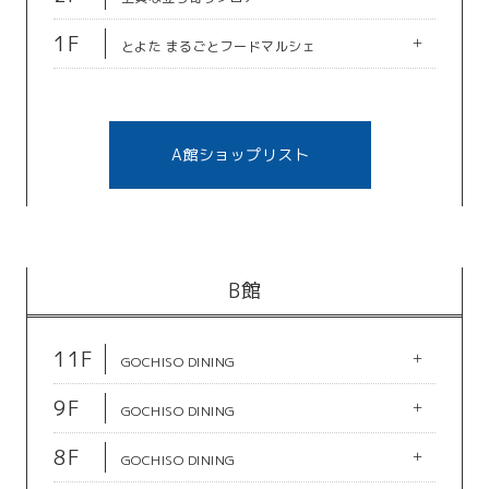
ター
A館6F
A館6F
フロア図
公共＆サービス＆教室
1F
+
KDM(ナレッジ・デザイナ
MARUZEN
とよた まるごとフードマルシェ
公共＆サービス＆教室
ーズ・マート）
A館5F
フロア図
カルチャー
ホームセンターコーナン
雑貨インテリア
A館4F
A館4F
雑貨インテリア
A館9F
A館9F
ジーユー
coca
A館ショップリスト
とよた子育て総合支援セン
豊田献血ルーム
A館3F
A館3F
A館8F
A館8F
ファミリーファッション
ファミリーファッション
ター（あいあい）
レリアン
ピエッサ
LIFULL HOME'S 住まいの
そろばん教室88くん
公共＆サービス＆教室
窓口
公共＆サービス＆教室
A館2F
A館2F
レディス
レディス
公共＆サービス＆教室
A館7F
A館7F
スターバックス
三越豊田
公共＆サービス＆教室
フォトショップ写っ太
くふうイエタテカウンター
A館1F
A館1F
カフェ＆レストラン
百貨店
A館6F
A館6F
B館
ドンク
成城石井
公共＆サービス＆教室
公共＆サービス＆教室
豊田くらしのデジタル館
未来ラボステーションＹＹ
食品＆テイクアウト
食品＆テイクアウト
カルチャー
カルチャー
11F
+
GOCHISO DINING
A館4F
ニトリ デコホーム
フロア図
A館9F
9F
+
GOCHISO DINING
A館3F
A館3F
雑貨インテリア
とよた市民活動センター
A館8F
A館8F
サイズセレクション バイ
エムズグレィシー
フロア図
8F
+
ジュニアー
Winスクール（パソコン教
ラフィングカンパニー
GOCHISO DINING
公共＆サービス＆教室
レディス
室）
A館7F
A館7F
レディス
メンズ＆アウトドア